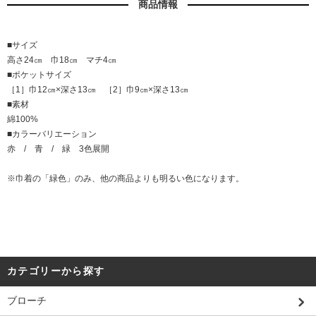
商品情報
■サイズ
高さ24㎝ 巾18㎝ マチ4㎝
■ポケットサイズ
［1］巾12㎝×深さ13㎝ ［2］巾9㎝×深さ13㎝
■素材
綿100%
■カラーバリエーション
赤 / 青 / 緑 3色展開
※巾着の「緑色」のみ、他の商品よりも明るい色になります。
カテゴリーから探す
ブローチ