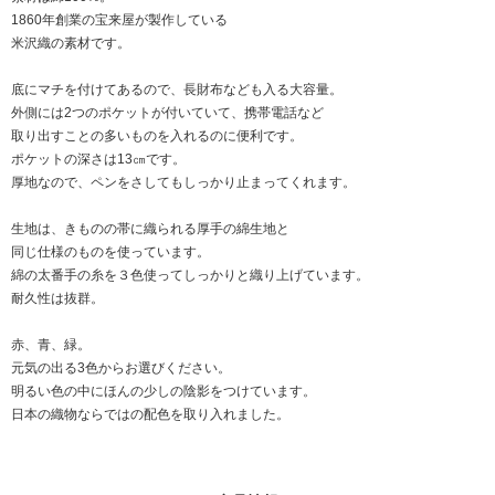
1860年創業の宝来屋が製作している
米沢織の素材です。
底にマチを付けてあるので、長財布なども入る大容量。
外側には2つのポケットが付いていて、携帯電話など
取り出すことの多いものを入れるのに便利です。
ポケットの深さは13㎝です。
厚地なので、ペンをさしてもしっかり止まってくれます。
生地は、きものの帯に織られる厚手の綿生地と
同じ仕様のものを使っています。
綿の太番手の糸を３色使ってしっかりと織り上げています。
耐久性は抜群。
赤、青、緑。
元気の出る3色からお選びください。
明るい色の中にほんの少しの陰影をつけています。
日本の織物ならではの配色を取り入れました。