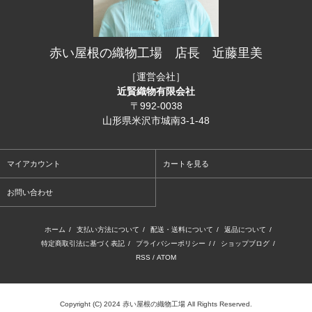
赤い屋根の織物工場 店長 近藤里美
［運営会社］
近賢織物有限会社
〒992-0038
山形県米沢市城南3-1-48
マイアカウント
カートを見る
お問い合わせ
ホーム
/
支払い方法について
/
配送・送料について
/
返品について
/
特定商取引法に基づく表記
/
プライバシーポリシー
/ /
ショップブログ
/
RSS
/
ATOM
Copyright (C) 2024 赤い屋根の織物工場 All Rights Reserved.