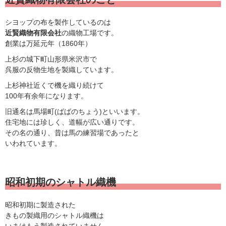
シヨップの布を製作しているのは
近賢織物有限会社
の織物工場です。
創業は万延元年（1860年）
上杉の城下町山形県米沢市で
呉服の反物生地を製織しています。
上杉神社近くで機を織り続けて
100年有余年になります。
旧通名は馬場町(ばばのちょう)といいます。
住宅地には珍しく、道幅が広い通りです。
その名の通り、昔は馬の練習場であったと
いわれています。
昭和初期のシャトル織機
昭和初期に製造された
きもの製織用のシャトル織機は